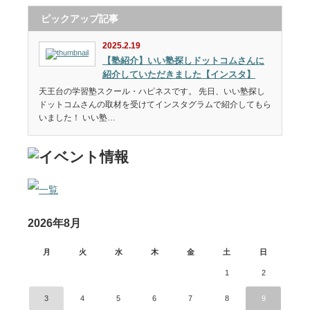
ピックアップ記事
2025.2.19
【塾紹介】いい塾探しドットコムさんに
紹介していただきました【インスタ】
天王台の学習塾スクール・ハピネスです。 先日、いい塾探し
ドットコムさんの取材を受けてインスタグラムで紹介してもら
いました！ いい塾…
2026年8月
月
火
水
木
金
土
日
1
2
3
4
5
6
7
8
9