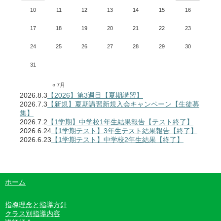
10
11
12
13
14
15
16
17
18
19
20
21
22
23
24
25
26
27
28
29
30
31
« 7月
2026.8.3
【2026】第3週目【夏期講習】
2026.7.3
【新規】夏期講習新規入会キャンペーン【生徒募
集】
2026.7.2
【1学期】中学校1年生結果報告【テスト終了】
2026.6.24
【1学期テスト】3年生テスト結果報告【終了】
2026.6.23
【1学期テスト】中学校2年生結果【終了】
ホーム
指導理念と指導方針
クラス別指導内容