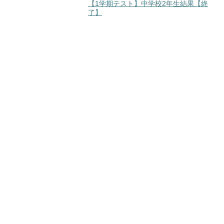
【1学期テスト】中学校2年生結果【終
了】