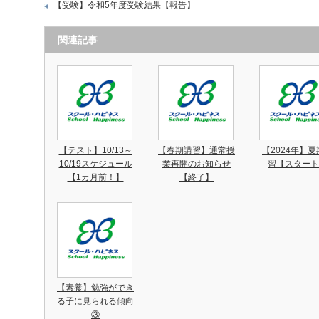
【受験】令和5年度受験結果【報告】
関連記事
【テスト】10/13～
【春期講習】通常授
【2024年】夏
10/19スケジュール
業再開のお知らせ
習【スタート
【1カ月前！】
【終了】
【素養】勉強ができ
る子に見られる傾向
③