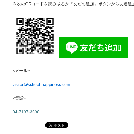
※次のQRコードを読み取るか『友だち追加』ボタンから友達追
<メール>
visitor@school-happiness.com
<電話>
04-7197-3690