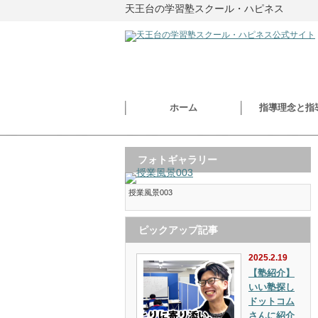
天王台の学習塾スクール・ハピネス
ホーム
指導理念と指
フォトギャラリー
授業風景003
ピックアップ記事
2025.2.19
【塾紹介】
いい塾探し
ドットコム
さんに紹介