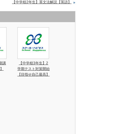
【中学校2年生】英文法解説【英語】
期講
【中学校3年生】2
】
学期テスト対策開始
【目指せ自己最高】