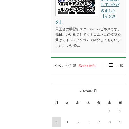
していただ
きました
【インス
タ】
天王台の学習塾スクール・ハピネスです。
先日、いい塾探しドットコムさんの取材を
受けてインスタグラムで紹介してもらいま
した！ いい塾…
« 7月
2026年8月
月
火
水
木
金
土
日
1
2
3
4
5
6
7
8
9