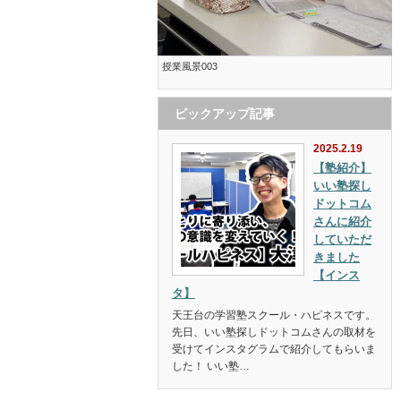
授業風景003
ピックアップ記事
2025.2.19
【塾紹介】
いい塾探し
ドットコム
さんに紹介
していただ
きました
【インス
タ】
天王台の学習塾スクール・ハピネスです。
先日、いい塾探しドットコムさんの取材を
受けてインスタグラムで紹介してもらいま
した！ いい塾…