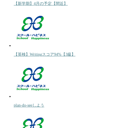
【新学期】4月の予定【間近】
【英検】Writingスコア94%【3級】
plan-do-seeしよう