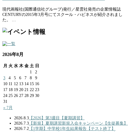
現代画報社(国際通信社グループ)発行／星雲社発売の企業情報誌
CENTURYの2015年3月号にてスクール・ハピネスが紹介されまし
た。 …
2026年8月
月
火
水
木
金
土
日
1
2
3
4
5
6
7
8
9
10
11
12
13
14
15
16
17
18
19
20
21
22
23
24
25
26
27
28
29
30
31
« 7月
2026.8.3
【2026】第3週目【夏期講習】
2026.7.3
【新規】夏期講習新規入会キャンペーン【生徒募集】
2026.7.2
【1学期】中学校1年生結果報告【テスト終了】