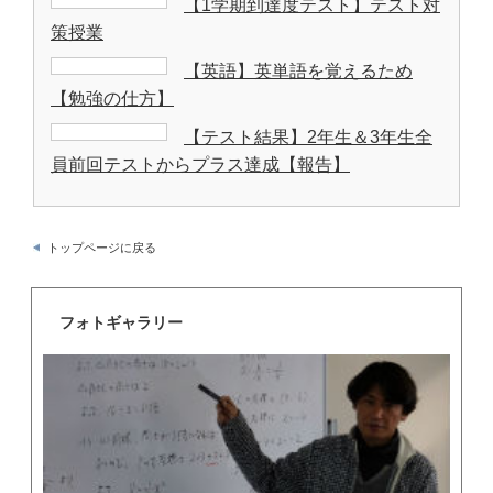
【1学期到達度テスト】テスト対
策授業
【英語】英単語を覚えるため
【勉強の仕方】
【テスト結果】2年生＆3年生全
員前回テストからプラス達成【報告】
トップページに戻る
フォトギャラリー