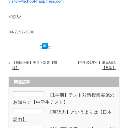
visitor@school-happiness.com
<電話>
04-7197-3690
Tweet
【毎回恒例】テスト対策【開
【中学校1年生】単元解説
催】
【数学】
関連記事
【1学期】テスト対策授業実施の
お知らせ【中学生テスト】
【英語力】というよりは【日本
語力】