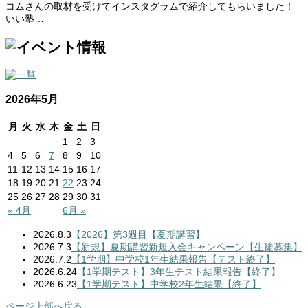
コムさんの取材を受けてインスタグラムで紹介してもらいました！
いい塾…
2026年5月
月
火
水
木
金
土
日
1
2
3
4
5
6
7
8
9
10
11
12
13
14
15
16
17
18
19
20
21
22
23
24
25
26
27
28
29
30
31
« 4月
6月 »
2026.8.3
【2026】第3週目【夏期講習】
2026.7.3
【新規】夏期講習新規入会キャンペーン【生徒募集】
2026.7.2
【1学期】中学校1年生結果報告【テスト終了】
2026.6.24
【1学期テスト】3年生テスト結果報告【終了】
2026.6.23
【1学期テスト】中学校2年生結果【終了】
ページ上部へ戻る